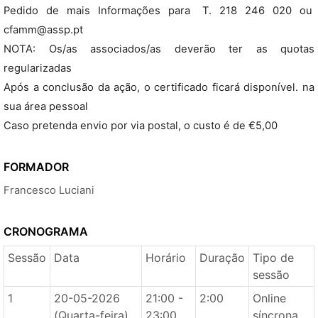
Pedido de mais Informações para T. 218 246 020 ou
cfamm@assp.pt
NOTA: Os/as associados/as deverão ter as quotas
regularizadas
Após a conclusão da ação, o certificado ficará disponível. na
sua área pessoal
Caso pretenda envio por via postal, o custo é de €5,00
FORMADOR
Francesco Luciani
CRONOGRAMA
Sessão
Data
Horário
Duração
Tipo de
sessão
1
20-05-2026
21:00 -
2:00
Online
(Quarta-feira)
23:00
síncrona