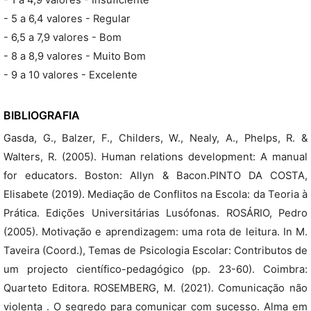
- 1 a 4,9 valores - Insuficiente
- 5 a 6,4 valores - Regular
- 6,5 a 7,9 valores - Bom
- 8 a 8,9 valores - Muito Bom
- 9 a 10 valores - Excelente
BIBLIOGRAFIA
Gasda, G., Balzer, F., Childers, W., Nealy, A., Phelps, R. &
Walters, R. (2005). Human relations development: A manual
for educators. Boston: Allyn & Bacon.PINTO DA COSTA,
Elisabete (2019). Mediação de Conflitos na Escola: da Teoria à
Prática. Edições Universitárias Lusófonas. ROSÁRIO, Pedro
(2005). Motivação e aprendizagem: uma rota de leitura. In M.
Taveira (Coord.), Temas de Psicologia Escolar: Contributos de
um projecto científico-pedagógico (pp. 23-60). Coimbra:
Quarteto Editora. ROSEMBERG, M. (2021). Comunicação não
violenta . O segredo para comunicar com sucesso. Alma em